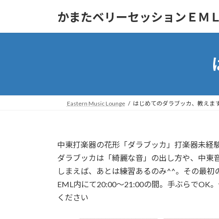
コ
ナ
かまたベリーセッションＥＭ
ン
ビ
テ
ゲ
ン
ー
ツ
シ
へ
ョ
ス
ン
キ
に
ッ
移
Eastern Music Lounge
はじめてのダラブッカ、教えま
プ
動
中東打楽器の花形「ダラブッカ」打楽器未経
ダラブッカは「綺麗な音」の出し方や、中東
しまえば、あとは練習あるのみ^^。その最初
EML内にて20:00〜21:00の間。手ぶ
ください